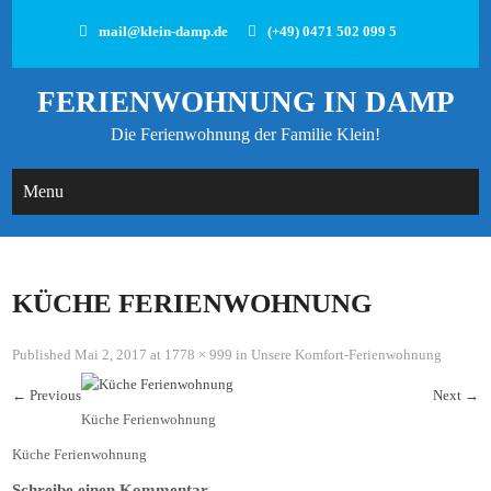
mail@klein-damp.de
(+49) 0471 502 099 5
FERIENWOHNUNG IN DAMP
Die Ferienwohnung der Familie Klein!
Menu
KÜCHE FERIENWOHNUNG
Published
Mai 2, 2017
at
1778 × 999
in
Unsere Komfort-Ferienwohnung
←
Previous
Next
→
Küche Ferienwohnung
Küche Ferienwohnung
Schreibe einen Kommentar