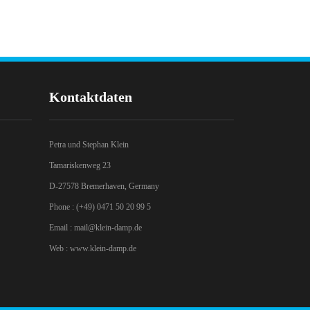
Kontaktdaten
Petra und Stephan Klein
Tamariskenweg 23
D-27578 Bremerhaven, Germany
Phone : (+49) 0471 50 20 99 5
Email :
mail@klein-damp.de
Web :
www.klein-damp.de