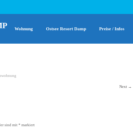
MP
Wohnung
Ostsee Resort Damp
Preise / Infos
enwohnung
Next
→
der sind mit
*
markiert