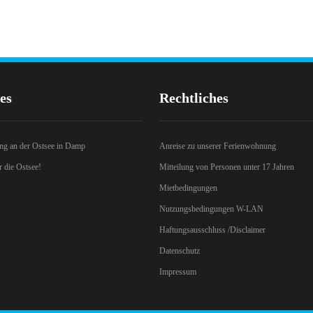
es
Rechtliches
g an der Ostsee in Damp
Anreise zu unserer Ferienwohnung
 die Ostsee!
Mitteilung von Personen unter 17 Jahren
Mietbedingungen
Nutzungsbedingungen W-LAN
Haftungsausschluss /Disclaimer
Datenschutz
Impressum