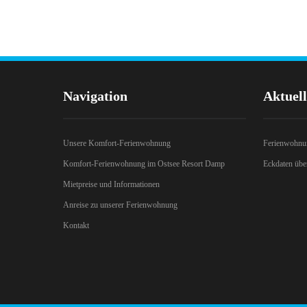
Navigation
Aktuell
Unsere Komfort-Ferienwohnung
Ferienwohnun
Komfort-Ferienwohnung im Ostsee Resort Damp
Eckdaten über
Mietpreise und Informationen
Anreise zu unserer Ferienwohnung
Kontakt